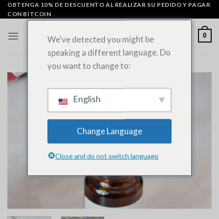
Ir
OBTENGA 10% DE DESCUENTO AL REALIZAR SU PEDIDO Y PAGAR
CON BITCOIN
al
contenido
0
We've detected you might be
speaking a different language. Do
you want to change to:
English
Change Language
Close and do not switch language