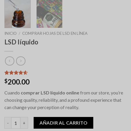
INICIO
/
COMPRAR HOJAS DE LSD EN LÍNEA
LSD líquido
Valorado
9
200.00
$
con
4.56
de 5 en
Cuando
comprar LSD líquido online
from our store, you’re
base a
valoraciones
choosing quality, reliability, and a profound experience that
de clientes
can change your perception of reality.
Liquid LSD cantidad
AÑADIR AL CARRITO