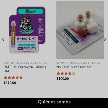
COMPRAR HOJAS DE LSD EN LÍNEA
COMPRAR HOJAS DE LSD EN LÍNEA
DMT 1ml Purecybin – 300mg
NN-DMT pura Freebase
DMT
$
100.00
Valorado
$
210.00
con
4.22
Valorado
de 5
con
4.67
de 5
Quiénes somos