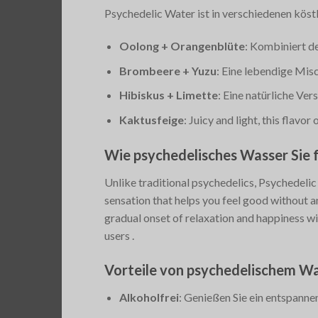
Psychedelic Water ist in verschiedenen köstl
Oolong + Orangenblüte
: Kombiniert d
Brombeere + Yuzu
: Eine lebendige Mis
Hibiskus + Limette
: Eine natürliche Ve
Kaktusfeige
: Juicy and light, this flavor
Wie psychedelisches Wasser Sie f
Unlike traditional psychedelics, Psychedelic 
sensation that helps you feel good without a
gradual onset of relaxation and happiness wi
users​
.
Vorteile von psychedelischem W
Alkoholfrei
: Genießen Sie ein entspann