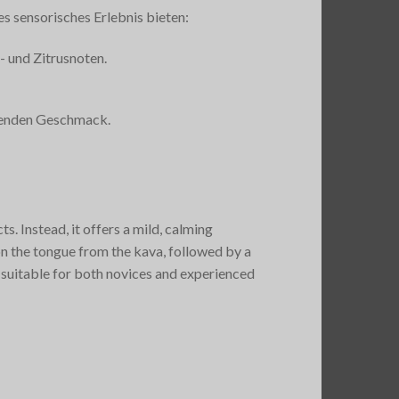
es sensorisches Erlebnis bieten:
 und Zitrusnoten.
chenden Geschmack.
s. Instead, it offers a mild, calming
on the tongue from the kava, followed by a
t suitable for both novices and experienced