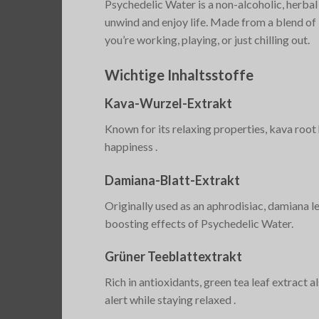
Psychedelic Water is a non-alcoholic, herbal
unwind and enjoy life. Made from a blend of 
you’re working, playing, or just chilling out.
Wichtige Inhaltsstoffe
Kava-Wurzel-Extrakt
Known for its relaxing properties, kava root 
happiness​
.
Damiana-Blatt-Extrakt
Originally used as an aphrodisiac, damiana le
boosting effects of Psychedelic Water​.
Grüner Teeblattextrakt
Rich in antioxidants, green tea leaf extract 
alert while staying relaxed​
.