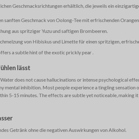
ichen Geschmacksrichtungen erhältlich, die jeweils ein einzigartig
en sanften Geschmack von Oolong-Tee mit erfrischenden Orangen-
chung aus spritziger Yuzu und saftigen Brombeeren.
rschmelzung von Hibiskus und Limette für einen spritzigen, erfris
 offers a subtle hint of the exotic prickly pear​
.
ühlen lässt
Water does not cause hallucinations or intense psychological effect
ny mental inhibition. Most people experience a tingling sensation 
thin 5-15 minutes. The effects are subtle yet noticeable, making i
asser
endes Getränk ohne die negativen Auswirkungen von Alkohol.