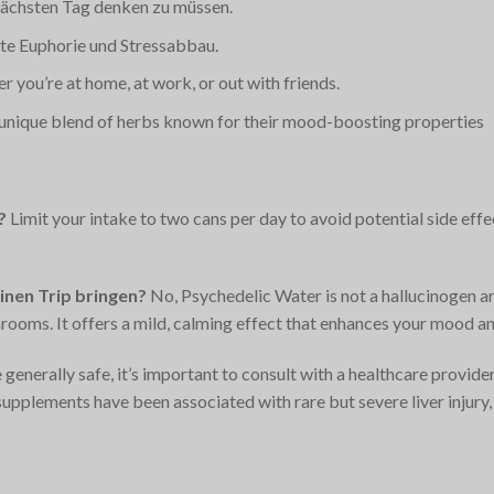
 nächsten Tag denken zu müssen.
chte Euphorie und Stressabbau.
er you’re at home, at work, or out with friends.
unique blend of herbs known for their mood-boosting properties​
?
Limit your intake to two cans per day to avoid potential side ef
inen Trip bringen?
No, Psychedelic Water is not a hallucinogen and
ooms. It offers a mild, calming effect that enhances your mood and
generally safe, it’s important to consult with a healthcare provide
supplements have been associated with rare but severe liver injur