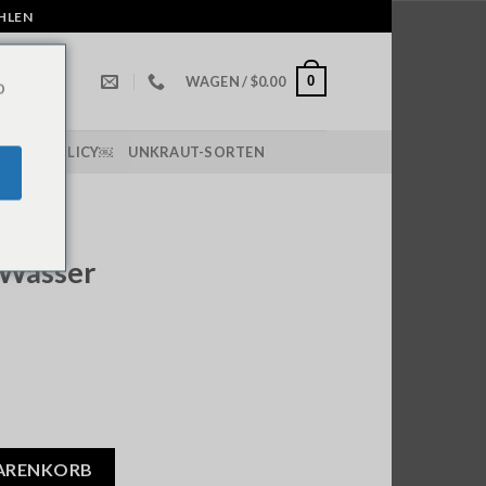
AHLEN
0
WAGEN /
$
0.00
o
IPPING POLICY￼
UNKRAUT-SORTEN
D
 Wasser
WARENKORB