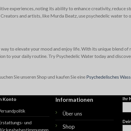
ve experiences, noting its ability to enhance creativity, reduce st
 Creators and artists, like Murda Beatz, use psychedelic water to
ay to elevate your mood and enjoy life. With its unique blend of na
ition to your daily routine. Try Psychedelic Water today and discove
suchen Sie unseren Shop und kaufen Sie eine
Psychedelisches Wass
n Konto
Informationen
Ihr
Versandpolitik
Über uns
Dein
Erstattungs- und
Shop
Rückgabebestimmungen