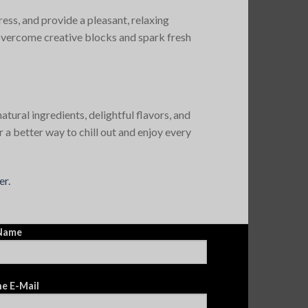
ress, and provide a pleasant, relaxing
 overcome creative blocks and spark fresh
tural ingredients, delightful flavors, and
r a better way to chill out and enjoy every
er.
 Name
e E-Mail