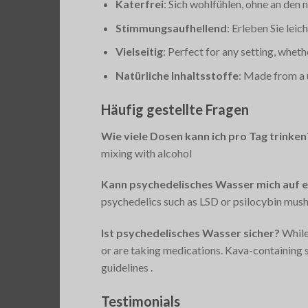
Katerfrei
: Sich wohlfühlen, ohne an den
Stimmungsaufhellend
: Erleben Sie lei
Vielseitig
: Perfect for any setting, wheth
Natürliche Inhaltsstoffe
: Made from a 
Häufig gestellte Fragen
Wie viele Dosen kann ich pro Tag trinken
mixing with alcohol​
Kann psychedelisches Wasser mich auf e
psychedelics such as LSD or psilocybin mushr
Ist psychedelisches Wasser sicher?
While 
or are taking medications. Kava-containing 
guidelines​
.
Testimonials