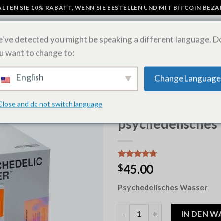
LTEN SIE 10% RABATT, WENN SIE BESTELLEN UND MIT BITCOIN BEZ
've detected you might be speaking a different language. D
u want to change to:
N
PILZ-SCHOKOLADENRIEGEL
LSD-BLÄTTER ONLINE KAUFEN
SH
English
Change Language
Close and do not switch language
STARTSEITE
/
UNCATEGORIZE
psychedelisches
Bewertet
6
45.00
$
mit
4.67
von 5,
Psychedelisches Wasser
basierend
auf
Kundenbewertungen
psychedelic water Menge
IN DEN 