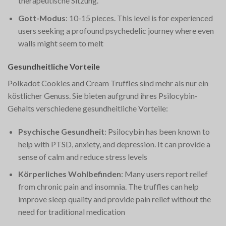
therapeutische Sitzung.
Gott-Modus
: 10-15 pieces. This level is for experienced
users seeking a profound psychedelic journey where even
walls might seem to melt​
Gesundheitliche Vorteile
Polkadot Cookies and Cream Truffles sind mehr als nur ein
köstlicher Genuss. Sie bieten aufgrund ihres Psilocybin-
Gehalts verschiedene gesundheitliche Vorteile:
Psychische Gesundheit
: Psilocybin has been known to
help with PTSD, anxiety, and depression. It can provide a
sense of calm and reduce stress levels​
Körperliches Wohlbefinden
: Many users report relief
from chronic pain and insomnia. The truffles can help
improve sleep quality and provide pain relief without the
need for traditional medication​