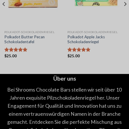
POLKADOT-SCHOKOLADENRIEGEL
POLKADOT-SCHOKOLADENRIEGEL
Polkadot Butter Pecan
Polkadot Apple Jacks
Schokoladentafel
Schokoladenriegel
$
25.00
$
25.00
Bewertet
Bewertet
mit
5.00
mit
5.00
von 5
von 5
Über uns
Bei Shrooms Chocolate Bars stellen wir seit über 10
Jahren exquisite Pilzschokoladenriegel her. Unser
Engagement für Qualität und Innovation hat uns zu
einem vertrauenswürdigen Namen in der Branche
gemacht. Entdecken Sie die perfekte Mischung aus