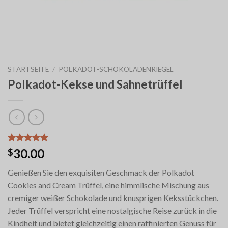
STARTSEITE
/
POLKADOT-SCHOKOLADENRIEGEL
Polkadot-Kekse und Sahnetrüffel
Bewertet
6
30.00
$
mit
5.00
von 5,
Genießen Sie den exquisiten Geschmack der Polkadot
basierend
auf
Cookies and Cream Trüffel, eine himmlische Mischung aus
Kundenbewertungen
cremiger weißer Schokolade und knusprigen Keksstückchen.
Jeder Trüffel verspricht eine nostalgische Reise zurück in die
Kindheit und bietet gleichzeitig einen raffinierten Genuss für