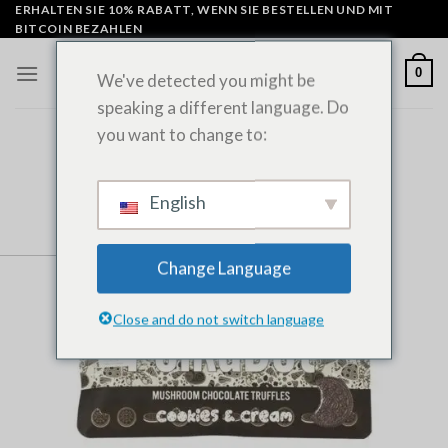
Zum
ERHALTEN SIE 10% RABATT, WENN SIE BESTELLEN UND MIT
BITCOIN BEZAHLEN
Inhalt
springen
0
We've detected you might be
speaking a different language. Do
you want to change to:
English
Change Language
Close and do not switch language