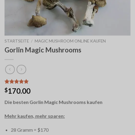
STARTSEITE
/
MAGIC MUSHROOM ONLINE KAUFEN
Gorlin Magic Mushrooms
Bewertet
12
170.00
$
mit
5.00
von 5,
Die besten Gorlin Magic Mushrooms kaufen
basierend
auf
Kundenbewertungen
Mehr kaufen, mehr sparen:
28 Gramm = $170