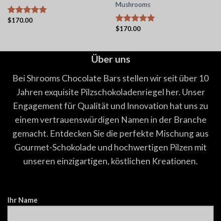
Mushrooms
$
170.00
Bewertet
$
170.00
mit
5.00
Bewertet
von 5
mit
5.00
von 5
Über uns
Bei Shrooms Chocolate Bars stellen wir seit über 10
Jahren exquisite Pilzschokoladenriegel her. Unser
Engagement für Qualität und Innovation hat uns zu
einem vertrauenswürdigen Namen in der Branche
gemacht. Entdecken Sie die perfekte Mischung aus
Gourmet-Schokolade und hochwertigen Pilzen mit
unseren einzigartigen, köstlichen Kreationen.
Ihr Name