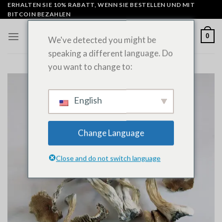
Zum
ERHALTEN SIE 10% RABATT, WENN SIE BESTELLEN UND MIT
BITCOIN BEZAHLEN
Inhalt
springen
0
We've detected you might be
speaking a different language. Do
you want to change to:
English
Change Language
Close and do not switch language